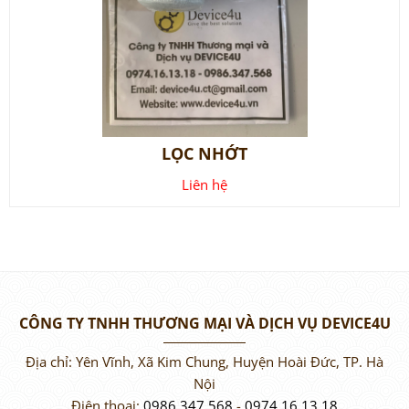
LỌC NHỚT
Liên hệ
CÔNG TY TNHH THƯƠNG MẠI VÀ DỊCH VỤ DEVICE4U
Địa chỉ: Yên Vĩnh, Xã Kim Chung, Huyện Hoài Đức, TP. Hà
Nội
Điện thoại:
0986.347.568
-
0974.16.13.18