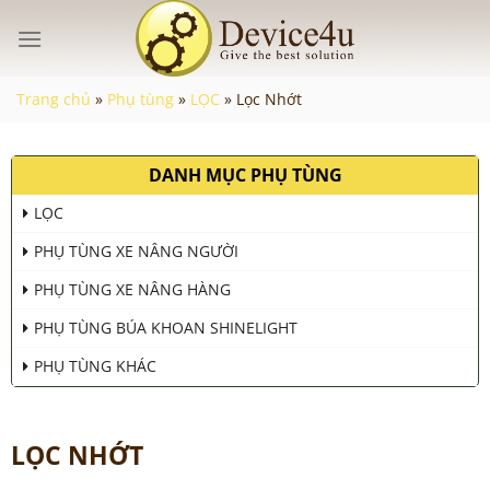
Chuyển
đến
nội
dung
Trang chủ
»
Phụ tùng
»
LỌC
»
Lọc Nhớt
DANH MỤC PHỤ TÙNG
LỌC
PHỤ TÙNG XE NÂNG NGƯỜI
PHỤ TÙNG XE NÂNG HÀNG
PHỤ TÙNG BÚA KHOAN SHINELIGHT
PHỤ TÙNG KHÁC
LỌC NHỚT